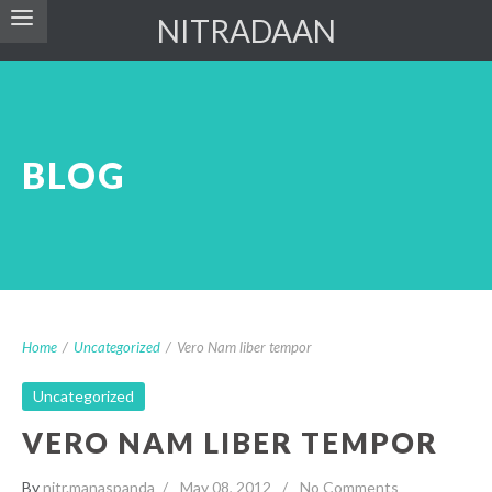
NITRADAAN
BLOG
Home
/
Uncategorized
/
Vero Nam liber tempor
Uncategorized
VERO NAM LIBER TEMPOR
By
nitr.manaspanda
May 08, 2012
No Comments