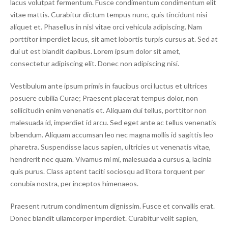
lacus volutpat fermentum. Fusce condimentum condimentum elit
vitae mattis. Curabitur dictum tempus nunc, quis tincidunt nisi
aliquet et. Phasellus in nisl vitae orci vehicula adipiscing. Nam
porttitor imperdiet lacus, sit amet lobortis turpis cursus at. Sed at
dui ut est blandit dapibus. Lorem ipsum dolor sit amet,
consectetur adipiscing elit. Donec non adipiscing nisi.
Vestibulum ante ipsum primis in faucibus orci luctus et ultrices
posuere cubilia Curae; Praesent placerat tempus dolor, non
sollicitudin enim venenatis et. Aliquam dui tellus, porttitor non
malesuada id, imperdiet id arcu. Sed eget ante ac tellus venenatis
bibendum. Aliquam accumsan leo nec magna mollis id sagittis leo
pharetra. Suspendisse lacus sapien, ultricies ut venenatis vitae,
hendrerit nec quam. Vivamus mi mi, malesuada a cursus a, lacinia
quis purus. Class aptent taciti sociosqu ad litora torquent per
conubia nostra, per inceptos himenaeos.
Praesent rutrum condimentum dignissim. Fusce et convallis erat.
Donec blandit ullamcorper imperdiet. Curabitur velit sapien,