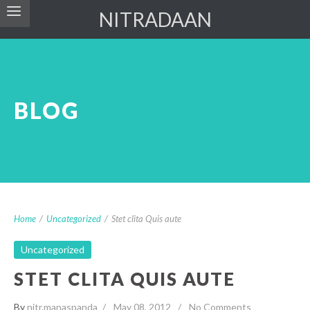
NITRADAAN
BLOG
Home
/
Uncategorized
/
Stet clita Quis aute
Uncategorized
STET CLITA QUIS AUTE
By
nitr.manaspanda
May 08, 2012
No Comments