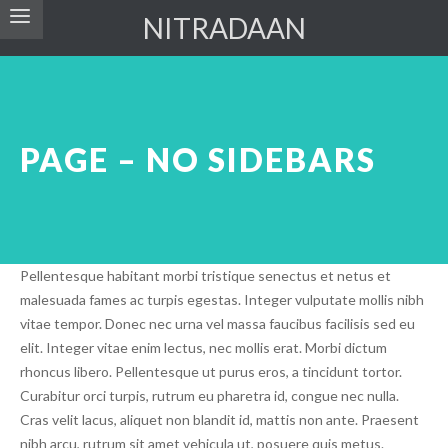
NITRADAAN
PAGE – NO SIDEBARS
Pellentesque habitant morbi tristique senectus et netus et
malesuada fames ac turpis egestas. Integer vulputate mollis nibh
vitae tempor. Donec nec urna vel massa faucibus facilisis sed eu
elit. Integer vitae enim lectus, nec mollis erat. Morbi dictum
rhoncus libero. Pellentesque ut purus eros, a tincidunt tortor.
Curabitur orci turpis, rutrum eu pharetra id, congue nec nulla.
Cras velit lacus, aliquet non blandit id, mattis non ante. Praesent
nibh arcu, rutrum sit amet vehicula ut, posuere quis metus.