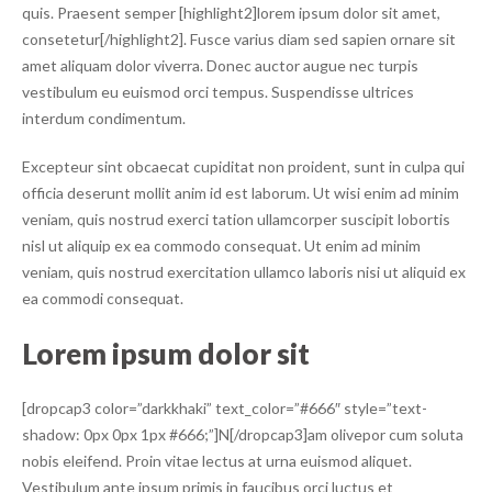
quis. Praesent semper [highlight2]lorem ipsum dolor sit amet,
consetetur[/highlight2]. Fusce varius diam sed sapien ornare sit
amet aliquam dolor viverra. Donec auctor augue nec turpis
vestibulum eu euismod orci tempus. Suspendisse ultrices
interdum condimentum.
Excepteur sint obcaecat cupiditat non proident, sunt in culpa qui
officia deserunt mollit anim id est laborum. Ut wisi enim ad minim
veniam, quis nostrud exerci tation ullamcorper suscipit lobortis
nisl ut aliquip ex ea commodo consequat. Ut enim ad minim
veniam, quis nostrud exercitation ullamco laboris nisi ut aliquid ex
ea commodi consequat.
Lorem ipsum dolor sit
[dropcap3 color=”darkkhaki” text_color=”#666″ style=”text-
shadow: 0px 0px 1px #666;”]N[/dropcap3]am olivepor cum soluta
nobis eleifend. Proin vitae lectus at urna euismod aliquet.
Vestibulum ante ipsum primis in faucibus orci luctus et